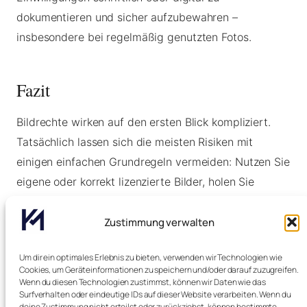
dokumentieren und sicher aufzubewahren –
insbesondere bei regelmäßig genutzten Fotos.
Fazit
Bildrechte wirken auf den ersten Blick kompliziert.
Tatsächlich lassen sich die meisten Risiken mit
einigen einfachen Grundregeln vermeiden: Nutzen Sie
eigene oder korrekt lizenzierte Bilder, holen Sie
Einwilligungen ein und prüfen Sie vor jeder
Veröffentlichung die Nutzungsrechte.
Zustimmung verwalten
Um dir ein optimales Erlebnis zu bieten, verwenden wir Technologien wie
So schützen Sie nicht nur Ihre Organisation vor
Cookies, um Geräteinformationen zu speichern und/oder darauf zuzugreifen.
unnötigen Kosten, sondern schaffen auch Vertrauen
Wenn du diesen Technologien zustimmst, können wir Daten wie das
Surfverhalten oder eindeutige IDs auf dieser Website verarbeiten. Wenn du
im Umgang mit Bildern und personenbezogenen
deine Zustimmung nicht erteilst oder zurückziehst, können bestimmte